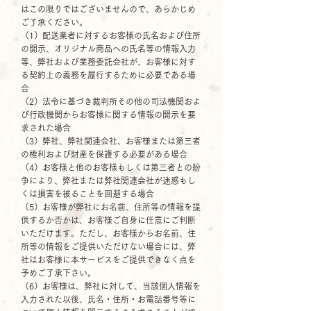
はこの限りではございませんので、あらかじめ
ご了承ください。
（1）配送業者に対するお客様の氏名および住所
の開示、オリジナル商品への氏名等の情報入力
等、弊社および業務委託会社が、お客様に対す
る契約上の義務を履行するために必要である場
合
（2）法令に基づき裁判所その他の司法機関およ
び行政機関からお客様に関する情報の開示を要
求された場合
（3）弊社、弊社関連会社、お客様または第三者
の権利および財産を保護する必要がある場合
（4）お客様と他のお客様もしくは第三者との紛
争により、弊社または弊社関連会社が迷惑もし
くは損害を被ることを回避する場合
（5）お客様が弊社にお名前、住所等の情報を提
供するか否かは、お客様ご自身に任意にご判断
いただけます。ただし、お客様からお名前、住
所等の情報をご提供いただけない場合には、弊
社はお客様に本サービスをご提供できなく点を
予めご了承下さい。
（6）お客様は、弊社に対して、当該個人情報を
入力された以後、氏名・住所・お電話番号等に