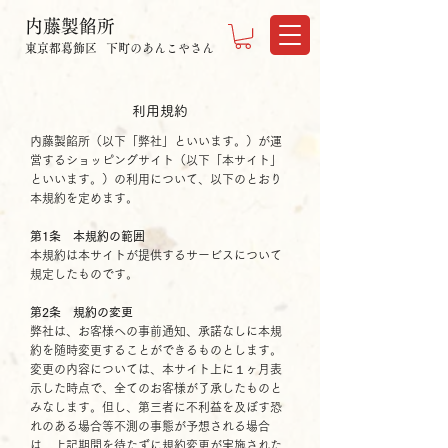
内藤製餡所
東京都葛飾区
下町のあんこやさん
利用規約
内藤製餡所（以下「弊社」といいます。）が運
営するショッピングサイト（以下「本サイト」
といいます。）の利用について、以下のとおり
本規約を定めます。
第1条 本規約の範囲
本規約は本サイトが提供するサービスについて
規定したものです。
第2条 規約の変更
弊社は、お客様への事前通知、承諾なしに本規
約を随時変更することができるものとします。
変更の内容については、本サイト上に１ヶ月表
示した時点で、全てのお客様が了承したものと
みなします。但し、第三者に不利益を及ぼす恐
れのある場合等不測の事態が予想される場合
は、上記期間を待たずに規約変更が実施された