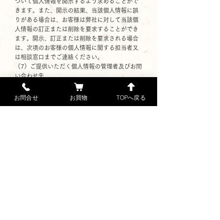
ついて個人情報を開示するよう求めることがで
きます。また、開示の結果、当該個人情報に誤
りがある場合は、お客様は弊社に対して当該個
人情報の訂正または削除を要求することができ
ます。開示、訂正または削除を要求される場合
は、次項のお客様の個人情報に関する担当者又
は相談窓口までご連絡ください。
（7）ご提供いただく個人情報の管理者及びお問
い合わせ先
お問い合わせ窓口
住所：東京都葛飾区西新小岩4丁目6-11
お問合せ
お買物
TOPへ戻る
会社名：内藤製餡所
個人情報相談窓口担当 内藤基雄
E-mail:nrn13109@gmail.com
第7条 免責
1. 弊社は、理由の如何を問わず本サイトのサー
ビス提供が遅延し、又は中断したことに起因し
てお客様又は第三者が被った被害について、一
切の責任を負わないものとします。
2. 弊社は、本サイトのサービスの利用を通じて
得た情報等の正確性、特定の目的への適合性等
について、一切の責任を負わないものとしま
す。