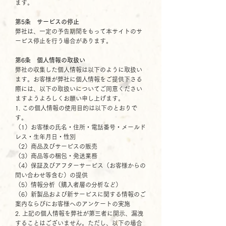
ます。
第5条 サービスの停止
弊社は、一定の予告期間をもって本サイトのサ
ービス停止を行う場合があります。
第6条 個人情報の取扱い
弊社の収集した個人情報は以下のように取扱い
ます。お客様が弊社に個人情報をご提供下さる
際には、以下の取扱いについてご同意ください
ますようよろしくお願い申し上げます。
1. この個人情報の使用目的は以下のとおりで
す。
（1）お客様の氏名・住所・電話番号・メールド
レス・生年月日・性別
（2）商品及びサービスの販売
（3）商品等の梱包・発送業務
（4）保証及びアフターサービス（お客様からの
問い合わせ等含む）の提供
（5）情報分析（購入者層の分析など）
（6）新製品および新サービスに関する情報のご
案内ならびにお客様へのアンケートの実施
2. 上記の個人情報を弊社が第三者に開示、漏洩
することはございません。ただし、以下の場合