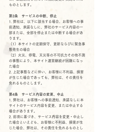
ものとします。
第3条 サービスの中断、停止
1. 弊社は、以下に該当する場合、お客様への事
前通知、承諾なしに、弊社のサービス内容の一
部または、全部を停止または中断する場合があ
ります。
（1）本サイトの定期保守、更新ならびに緊急事
態発生の場合
（2）火災、停電、天災等の不可抗力その他不測
の事態により、本サイト運営継続が困難になっ
た場合
2. 上記事態などに伴い、お客様に不利益、損害
が生じた場合であっても、弊社は、その責任を
免れるものとします。
第4条 サービス内容の変更、中止
1. 弊社は、お客様への事前通知、承諾なしに本
サイトのサービス内容を変更、または中止する
場合があります。
2. 前項に基づき、サービス内容を変更・中止し
た場合といえども、お客様に不利益、損害が生
じた場合、弊社は、その責任を免れるものとし