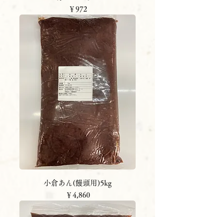
価格
￥972
小倉あん(饅頭用)5kg
価格
￥4,860