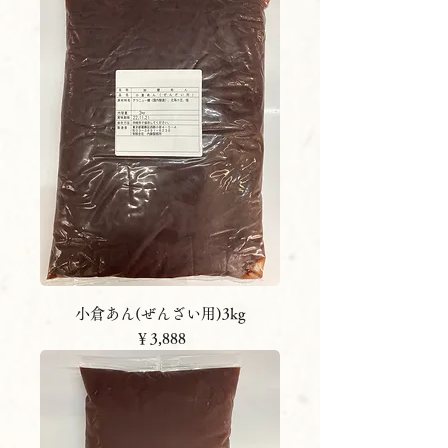
小倉あん(ぜんざい用)3kg
価格
￥3,888