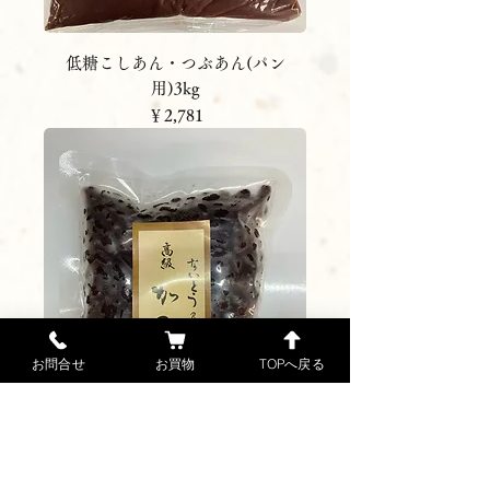
低糖こしあん・つぶあん(パン
用)3kg
価格
￥2,781
お問合せ
お買物
TOPへ戻る