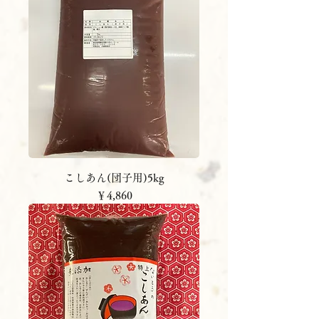
こしあん(団子用)5kg
価格
￥4,860