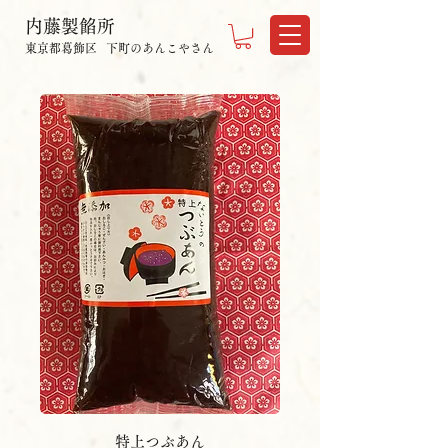
内藤製餡所
東京都葛飾区
下町のあんこやさん
東京都葛飾区西新小岩4丁目6-11
tel.03-3691-6238 fax.03-3696-1374
特上つぶあん