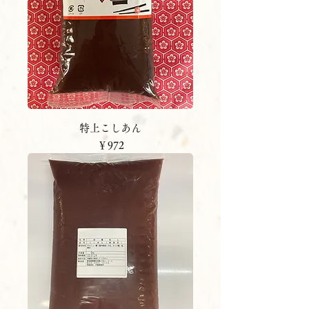
特上こしあん
価格
￥972