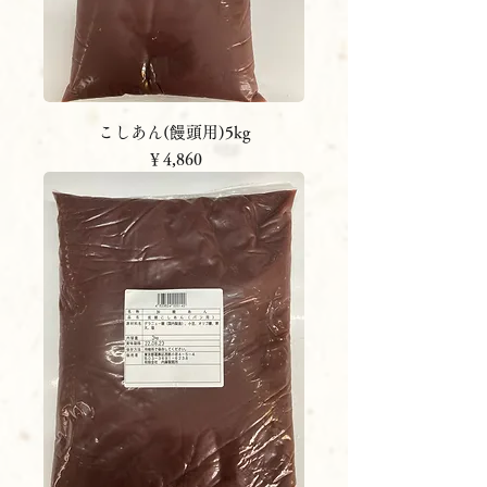
こしあん(饅頭用)5kg
価格
￥4,860